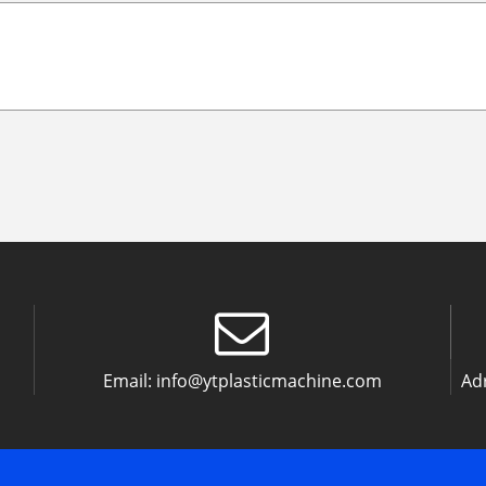
Email:
info@ytplasticmachine.com
Ad