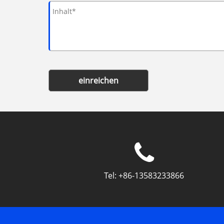
einreichen
Tel:
+86-13583233866