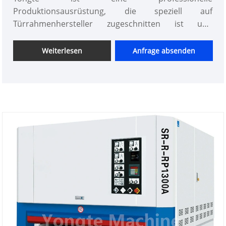
Produktionsausrüstung, die speziell auf
Türrahmenhersteller zugeschnitten ist und
fortschrittliche PUR-Laminiertechnologie
(Polyurethan-Reaktiv) mit ausgereifter Erfahrung in
Weiterlesen
Anfrage absenden
der WPC-Verarbeitung kombiniert. Es wurde speziell
für die Oberflächenkaschierung von WPC-
Türprofilen entwickelt und unterstützt kompatible
Materialien wie PVC-Folie, Dekorpapier, Holzfurnier,
CPL (Continuous Pressure Laminates) und Leder.
Die Maschine nutzt die PUR-
Schmelzklebstofftechnologie, um eine
hervorragende Klebeleistung zu erzielen und
gleichzeitig zentrale Herausforderungen der
Branche wie schwache Haftung, instabile Ausgabe
und Umweltkonformität bei der
Oberflächenbehandlung zu bewältigen. Es
ermöglicht eine hocheffiziente, qualitativ
hochwertige und umweltfreundliche