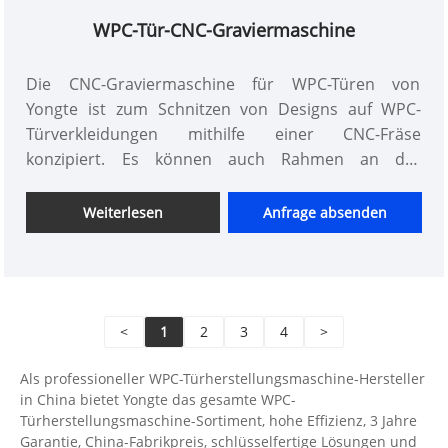
WPC-Tür-CNC-Graviermaschine
Die CNC-Graviermaschine für WPC-Türen von
Yongte ist zum Schnitzen von Designs auf WPC-
Türverkleidungen mithilfe einer CNC-Fräse
konzipiert. Es können auch Rahmen an der
Türverkleidung für den Einbau von Glas geschnitten
werden. Ausgestattet mit einem hochpräzisen CNC-
Weiterlesen
Anfrage absenden
Fräser sorgt er für detaillierte und präzise
Schnitzereien auf WPC-Türverkleidungen und erfüllt
verschiedene Designanforderungen. Die Maschine
verfügt außerdem über ein automatisches
<
1
2
3
4
>
Werkzeugwechselsystem, das die Effizienz steigert,
indem es manuelle Eingriffe während der Gravur-
Als professioneller WPC-Türherstellungsmaschine-Hersteller
und Schneidprozesse reduziert.
in China bietet Yongte das gesamte WPC-
Türherstellungsmaschine-Sortiment, hohe Effizienz, 3 Jahre
Garantie, China-Fabrikpreis, schlüsselfertige Lösungen und