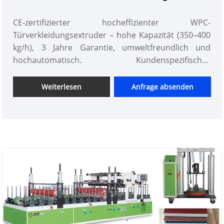
CE-zertifizierter hocheffizienter WPC-
Türverkleidungsextruder – hohe Kapazität (350–400
kg/h), 3 Jahre Garantie, umweltfreundlich und
hochautomatisch. Kundenspezifisches
schlüsselfertiges Projekt mit kompletter Ausrüstung
und weltweitem After-Sales-Service. Top-Hersteller
Weiterlesen
Anfrage absenden
von Extrusionslinien für Holz-Kunststoff-Türen.