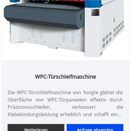
Massenproduktion und ist damit die bevorzugte
Wahl für B-End-Unternehmen, die sich auf
Kostenkontrolle und Produktverbesserung
konzentrieren.
WPC-Türschleifmaschine
Die WPC-Türschleifmaschine von Yongte glättet die
Oberfläche von WPC-Türpaneelen effektiv durch
Präzisionsschleifen, verbessert die
Klebebindungsleistung erheblich und schafft einen
optimalen Untergrund für nachfolgende Lackier-
oder Laminierprozesse.
Weiterlesen
Anfrage absenden