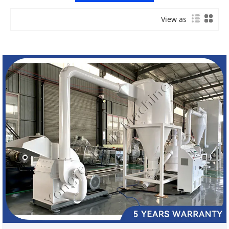
der sich der Bereitstellung hochwertiger,
maßgeschneiderter Zusatzgeräte widmet, die WPC-
View as
Produktionslinien weltweit ergänzen. Wir bieten ein
umfassendes Sortiment an Hilfsmaschinen an, die auf die
unterschiedlichen Kundenanforderungen zugeschnitten
sind und Schlüsselprozesse von der
Rohmaterialaufbereitung bis zur Veredelung des fertigen
Produkts abdecken. Unsere Geräte sind auf Effizienz,
Nachhaltigkeit und Zuverlässigkeit ausgelegt und werden
durch eine 3-Jahres-Garantie, wettbewerbsfähige
Fabrikpreise in China, schlüsselfertige Lösungen und
kostenlose Angebote abgesichert – so wird eine nahtlose
Integration in Ihren bestehenden WPC-Produktionsablauf
gewährleistet.
Zu unseren wichtigsten WPC-Hilfsverarbeitungsmaschinen
gehören:
Schleifmaschine zur Herstellung von Holzpulver
: Eine
hochwertige, mehrstufige Anlage zur Herstellung