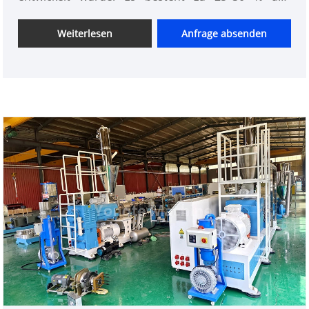
recyceltem PP/PE-Kunststoff und zu 30–70 % aus
Holzpulver, wodurch Nachhaltigkeit und
Weiterlesen
Anfrage absenden
Materialeffizienz in Einklang gebracht werden.
Ausgestattet mit erstklassigen Komponenten –
darunter ABB-Wechselrichter, Siemens-Schütze,
Omron-Temperaturregler und Lagersysteme aus
Edelstahl 304 – bietet die Maschine eine
außergewöhnliche Produktivität mit einer
Ausstoßkapazität von bis zu 1000 kg/h. Sein
umweltfreundliches Design und die vereinfachte
Wartung machen es zu einer idealen Lösung für die
WPC-Pelletproduktion im industriellen Maßstab und
gewährleisten gleichbleibende Qualität und
Betriebssicherheit.