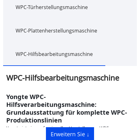
WPC-Türherstellungsmaschine
WPC-Plattenherstellungsmaschine
WPC-Hilfsbearbeitungsmaschine
WPC-Hilfsbearbeitungsmaschine
Yongte WPC-
Hilfsverarbeitungsmaschine:
Grundausstattung für komplette WPC-
Produktionslinien
Yongte ist ein professioneller Hersteller von WPC-
Erweitern Sie ↓
Zusatzmaschinen (Wood Plastic Composite) mit Sitz in China,