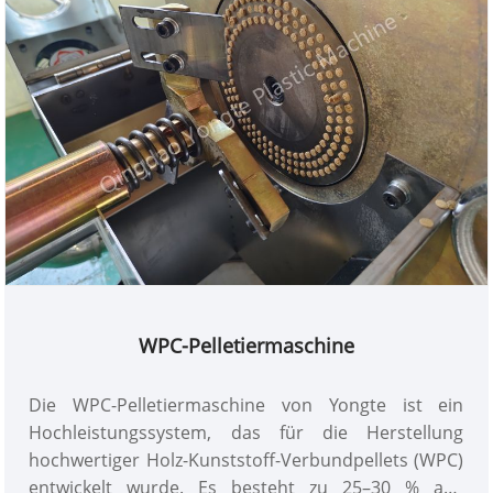
vereinfachten Wartungsverfahren machen es zu
einer idealen Lösung für die WPC-Pelletproduktion
im industriellen Maßstab und gewährleisten eine
gleichbleibende Produktqualität und einen
zuverlässigen Langzeitbetrieb.
WPC-Pelletiermaschine
Die WPC-Pelletiermaschine von Yongte ist ein
Hochleistungssystem, das für die Herstellung
hochwertiger Holz-Kunststoff-Verbundpellets (WPC)
entwickelt wurde. Es besteht zu 25–30 % aus