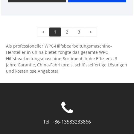
horizontalen Bearbeitungszentrums. Nachdem das
Werkstück einmal geklemmt ist, kann die
Verarbeitung aller Seiten- und Oberflächen mit
Ausnahme der Installationsoberfläche
<
1
2
3
>
abgeschlossen werden.
Als professioneller WPC-Hilfsbearbeitungsmaschine-
Hersteller in China bietet Yongte das gesamte WPC-
Hilfsbearbeitungsmaschine-Sortiment, hohe Effizienz, 3
Jahre Garantie, China-Fabrikpreis, schlüsselfertige Lösungen
und kostenlose Angebote!
Tel:
+86-13583233866