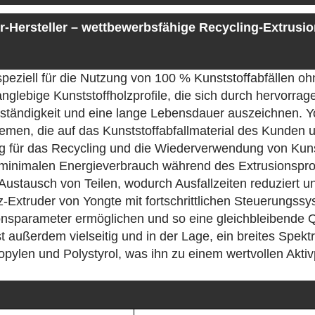
r-Hersteller – wettbewerbsfähige Recycling-Extrusi
peziell für die Nutzung von 100 % Kunststoffabfällen oh
anglebige Kunststoffholzprofile, die sich durch hervorrag
beständigkeit und eine lange Lebensdauer auszeichnen. Y
emen, die auf das Kunststoffabfallmaterial des Kunden 
ng für das Recycling und die Wiederverwendung von Kunst
en minimalen Energieverbrauch während des Extrusionspr
ustausch von Teilen, wodurch Ausfallzeiten reduziert un
z-Extruder von Yongte mit fortschrittlichen Steuerungssy
sparameter ermöglichen und so eine gleichbleibende Q
t außerdem vielseitig und in der Lage, ein breites Spekt
pylen und Polystyrol, was ihn zu einem wertvollen Aktivp