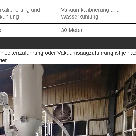
kalibrierung und
Vakuumkalibrierung und
kühlung
Wasserkühlung
er
30 Meter
hneckenzuführung oder Vakuumsaugzuführung ist je nach 
tet.