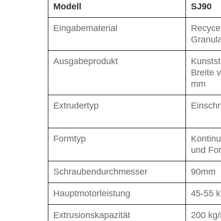
Modell
SJ90
Eingabematerial
Recyce
Granula
Ausgabeprodukt
Kunststo
Breite 
mm
Extrudertyp
Einsch
Formtyp
Kontinu
und Fo
Schraubendurchmesser
90mm
Hauptmotorleistung
45-55 
Extrusionskapazität
200 kg/