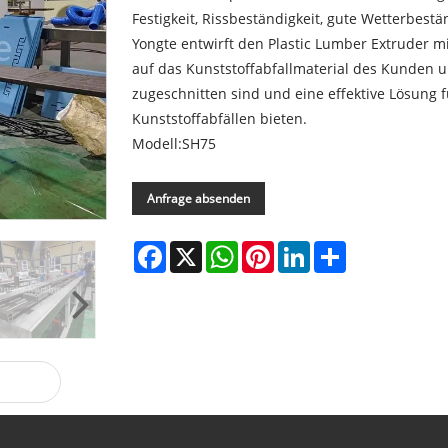
Festigkeit, Rissbeständigkeit, gute Wetterbes
Yongte entwirft den Plastic Lumber Extruder m
auf das Kunststoffabfallmaterial des Kunden 
zugeschnitten sind und eine effektive Lösung
Kunststoffabfällen bieten.
Modell:SH75
Anfrage absenden
Facebook
X
WhatsApp
Pinterest
LinkedIn
Share