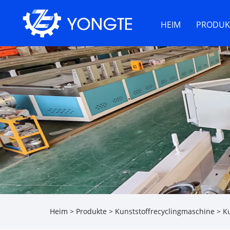
HEIM
PRODUK
Heim
>
Produkte
>
Kunststoffrecyclingmaschine
>
K