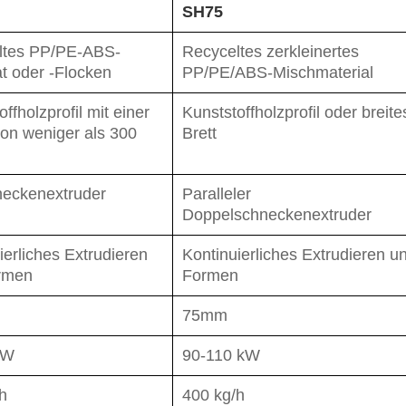
SH75
ltes PP/PE-ABS-
Recyceltes zerkleinertes
t oder -Flocken
PP/PE/ABS-Mischmaterial
ffholzprofil mit einer
Kunststoffholzprofil oder breite
von weniger als 300
Brett
neckenextruder
Paralleler
Doppelschneckenextruder
ierliches Extrudieren
Kontinuierliches Extrudieren u
rmen
Formen
75mm
kW
90-110 kW
h
400 kg/h