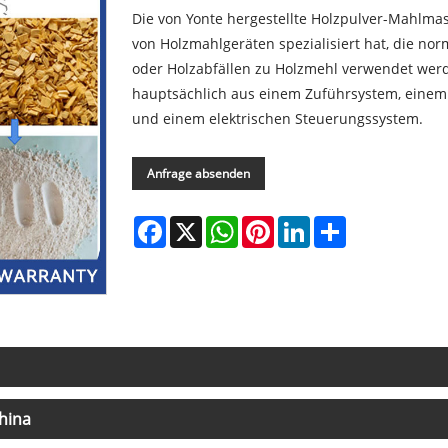
Die von Yonte hergestellte Holzpulver-Mahlmasch
von Holzmahlgeräten spezialisiert hat, die no
oder Holzabfällen zu Holzmehl verwendet wer
hauptsächlich aus einem Zuführsystem, einem
und einem elektrischen Steuerungssystem.
Anfrage absenden
Facebook
X
WhatsApp
Pinterest
LinkedIn
Share
hina