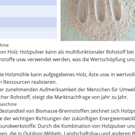
chine
n Holz: Holzpulver kann als multifunktionaler Rohstoff bei
nstoffe usw. verwendet werden, was die Wertschöpfung un
Die Holzmühle kann aufgegebenes Holz, Äste usw. in wertvo
 Ressourcen realisieren.
 der zunehmenden Aufmerksamkeit der Menschen für Umwelt
her Rohstoff, steigt die Marktnachfrage von Jahr zu Jahr.
maschine
 Bestandteil von Biomasse-Brennstoffen zeichnet sich Holz
 der wichtigen Richtungen der zukünftigen Energieentwick
rbundwerkstoffe: Durch die Kombination von Holzpulver un
hen, die in Outdoor-Möbeln, Landschaftsbau und anderen Be