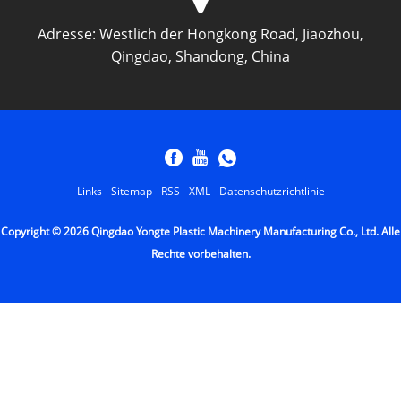
Adresse:
Westlich der Hongkong Road, Jiaozhou,
Qingdao, Shandong, China
Links
Sitemap
RSS
XML
Datenschutzrichtlinie
Copyright © 2026 Qingdao Yongte Plastic Machinery Manufacturing Co., Ltd. Alle
Rechte vorbehalten.