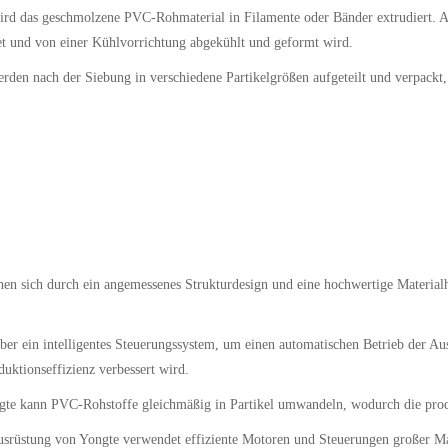
rd das geschmolzene PVC-Rohmaterial in Filamente oder Bänder extrudiert. An
idet und von einer Kühlvorrichtung abgekühlt und geformt wird.
den nach der Siebung in verschiedene Partikelgrößen aufgeteilt und verpackt, 
en sich durch ein angemessenes Strukturdesign und eine hochwertige Material
er ein intelligentes Steuerungssystem, um einen automatischen Betrieb der Au
duktionseffizienz verbessert wird.
gte kann PVC-Rohstoffe gleichmäßig in Partikel umwandeln, wodurch die prod
srüstung von Yongte verwendet effiziente Motoren und Steuerungen großer M