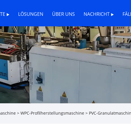
TE
LÖSUNGEN
ÜBER UNS
NACHRICHT
FÄL
maschine
>
WPC-Profilherstellungsmaschine
> PVC-Granulatmaschi