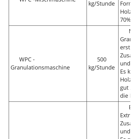
kg/Stunde
Formul
Holzge
70%bet
Mit
Granul
ersten
Zusamm
WPC -
500
und de
Granulationsmaschine
kg/Stunde
Es kann
Holz u
gut zu
die End
Es 
Extrus
Zusamm
und de