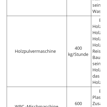
sein, e
Wasch-
Es 
Holzma
Holzpu
Holzma
Holzsp
400
Holzpulvermaschine
Reissch
kg/Stunde
Baumwo
sein, e
Holzabs
das Ho
Holzen
Es 
Plastik
600
Zusatz
WPC -Mischmaschine