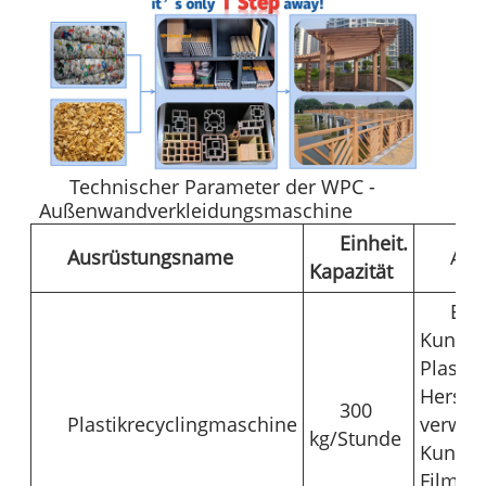
Technischer Parameter der WPC -
Außenwandverkleidungsmaschine
Einheit.
Ausrüstungsname
An
Kapazität
Es 
Kunsts
Plastik
Herste
300
Plastikrecyclingmaschine
verwen
kg/Stunde
Kunstst
Film/F