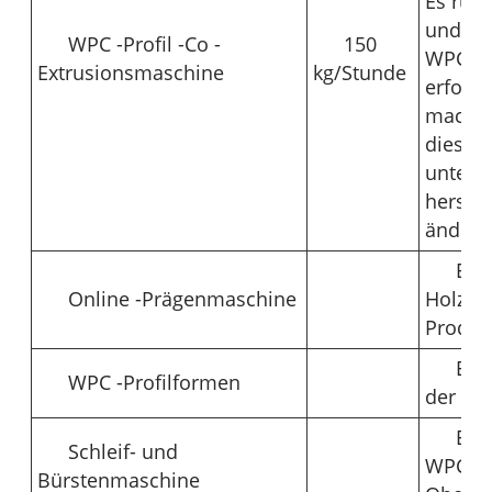
Es rüst
und Kü
WPC -Profil -Co -
150
WPC -P
Extrusionsmaschine
kg/Stunde
erford
machen
dieser
unters
herstel
ändern
Es 
Online -Prägenmaschine
Holzmu
Produk
Es 
WPC -Profilformen
der WP
Es 
Schleif- und
WPC -P
Bürstenmaschine