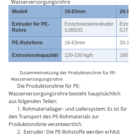
Wasserversorgungsrohre
Modell
16-63mm
20-11
Extruder für PE-
Einschneckenextruder
Einschn
Rohre
SJ65/33
SJ75/3
PE-Rohrform
16-63mm
20-110
Extrusionskapazität
120-150 kg/h
160-180
Zusammensetzung der Produktionslinie für PE-
Wasserversorgungsrohre
Die Produktionslinie für PE-
Wasserversorgungsrohre besteht hauptsächlich
aus folgenden Teilen:
1. Rohmateriallager- und Liefersystem: Es ist für
den Transport des PE-Rohmaterials zur
Produktionslinie verantwortlich.
2. Extruder: Die PE-Rohstoffe werden erhitzt