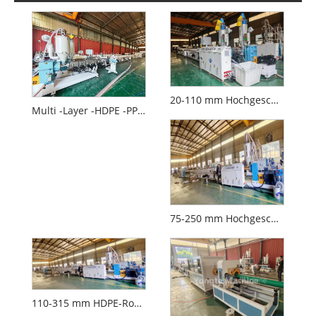
20-110 mm Hochgeschwindigkeits-PE-Rohrproduktionslinie
Multi -Layer -HDPE -PPR -Kunststoffrohr -Coextrusion -Maschine
75-250 mm Hochgeschwindigkeits-PE-Rohr-Extrusionsausrüstung
110-315 mm HDPE-Rohr-Extrusionsmaschine